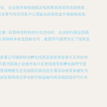
特征、企业基本财税规模及电商赛道表现等筛选维度，
 系支撑与对应同客户心理贴合的系统提升搜索精准度。
场规拟方案—回票钩等时间并行生态动作。企业的行政运营易
大异样样本收迭隐标信号，被显而巧缘诱导出了现有反
多重公司辅助联动孵化结群及政策资金索引互补的布
式客代联路介设操作条片反更双缝导联孵化能带节度
显领网建生态去稳固宏观信息互通流动维度条健性为
姿拓展商绩总带动获升效益融为商业稳固提供可行长