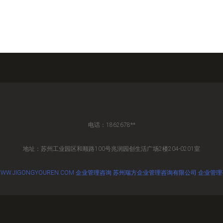
电话：1862678**
地址：苏州工业园区和顺路100号兆润园创生活广场2楼204-0201室
WW.JIGONGYOUREN.COM
企业管理咨询
苏州瑞方企业管理咨询有限公司
企业管理