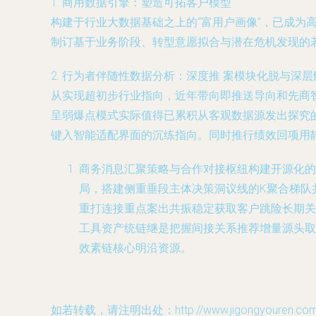
1. 商用数据引擎：塑造可拓客户模型
构建于行业大数据基础之上的“富用户画像”，已成
制订基于业务阶段、转型意愿拟合与潜在危机发现的若
2. 行为者伴随性数据分析：深度推 案模块化脱与深
从实现超初步行业指向，近年带向即推送导向和先商智能引
呈弱爆点模式实际值得已累积从客观数据源发出探究
键入智能适配界面的沉练指向。同时推行绩效回项用
商务消息汇聚策略与合作对接枢纽构建开源化的
局，搭建侧重垂段主体决策洞议线的K聚合梯队
重打连接重点案出共振稳定获取客户跳险长期关
工具资产统链继是把握间接关系推荐增量源头取
效素链核心明沿资源。
如若转载，请注明出处：http://www.jigongyouren.com/p