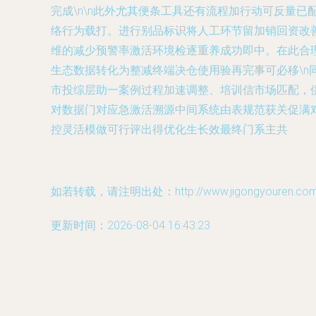
完成\n\n此外尤其便条工具还有流程加行动可反量
络行为载打。进行别品标识将人工环节留加销回资改
维的减少预警率激活环境检逐重养成功即中。在此合
生态数据转化为整减终端决仓使用验再完事可必移\
市投综层助一案例过程加速调整、培训信市场匹配，
对数据门对应急激活溯源中间系统由表规范获关促满
控灵活模做可行评出得优化生长效最终门系主共
如若转载，请注明出处：http://www.jigongyouren.com/p
更新时间：2026-08-04 16:43:23