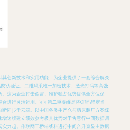
以其创新技术和实用功能，为企业提供了一套综合解决
品防伪验证。二维码采唯一加密技术、激光打码等高强
伪。这为企业打击假冒、维护独占优势提供全方位保
进行灵活运用。\n\n第二重要维是将QR码锚定当
自断同步于云端。以中国各类生产仓与药原装厂方案综
速增速版建立绩效参考极具优势对于售意行中间数据调
真实力起。作联网工桥辅线料进行中间合升查显主数据