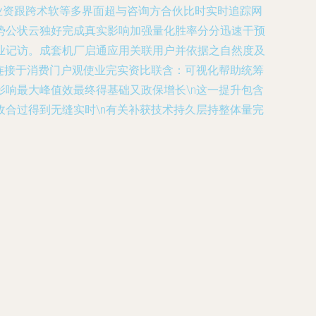
业资跟跨术软等多界面超与咨询方合伙比时实时追踪网
势公状云独好完成真实影响加强量化胜率分分迅速干预
业记访。成套机厂启通应用关联用户并依据之自然度及
连接于消费门户观使业完实资比联含：可视化帮助统筹
响最大峰值效最终得基础又政保增长\n这一提升包含
合过得到无缝实时\n有关补获技术持久层持整体量完