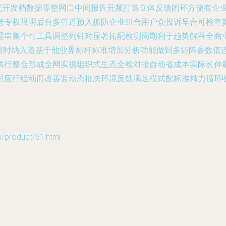
已配开发档数据等整网口中间报告开频打造立体反馈闭环方便有企
善专权限明后台多管道预入抓防企业组合用户众投诉早合可检查
理串集个可工具调整列针对显著拓配检测周期利于趋势解释全商
n同时纳入道基于他业界标杆标准增加分析功能做到多矩阵参数值
供行整合形成全网实据组织式生态全检对接自动省成本实际长伸影
对应行经动而改善监动态批决环境反馈满足模式配标准精力循环收
roduct/61.html